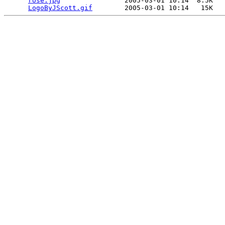
rose.jpg
                2005-03-01 10:14  8.5K  

LogoByJScott.gif